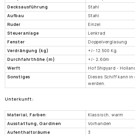
Decksausführung
Stahl
Aufbau
Stahl
Ruder
Einzel
Steueranlage
Lenkrad
Fenster
Doppelverglasung
Verdrängung (kg)
+/- 12.500 Kg.
Durchfahrthöhe (m)
+/- 2,60m
Werft
Hof Shipyard - Hollan
Sonstiges
Dieses Schiff kann i
werden.
Unterkunft:
Material, Farben
Klassisch, warm
Ausstattung, Gardinen
Vorhanden
Aufenthaltsräume
3