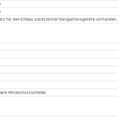
O
O
latz für den Einbau zusätzlicher Navigationsgeräte vorhanden.
pbare Windschutzscheibe.