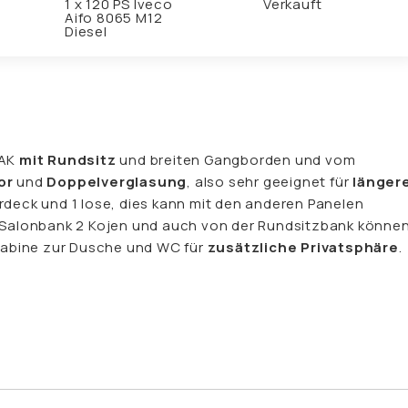
1 x 120 PS Iveco
Verkauft
Aifo 8065 M12
Diesel
 AK
mit Rundsitz
und breiten Gangborden und vom
or
und
Doppelverglasung
, also sehr geeignet für
länger
rdeck und 1 lose, dies kann mit den anderen Panelen
e Salonbank 2 Kojen und auch von der Rundsitzbank könne
abine zur Dusche und WC für
zusätzliche Privatsphäre
.