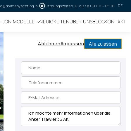
DE
fo@dolmanyachting.nl
Öffnungszeiten: Di bis Sa 09:00 - 17:00
I-JON MODELLE
NEUIGKEITEN
ÜBER UNS
BLOG
KONTAKT
hr über unsere Verwendung von Cookies in unserer
Informationsanfrage
Ablehnen
Anpassen
Alle zulassen
Mehr Informationen zu den Anker Trawler
35 AK