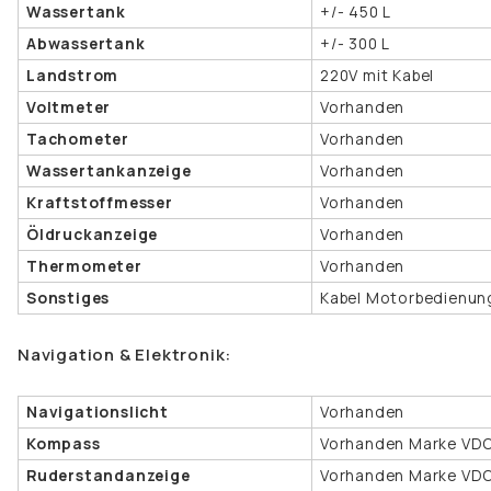
Wassertank
+/- 450 L
Abwassertank
+/- 300 L
Landstrom
220V mit Kabel
Voltmeter
Vorhanden
Tachometer
Vorhanden
Wassertankanzeige
Vorhanden
Kraftstoffmesser
Vorhanden
Öldruckanzeige
Vorhanden
Thermometer
Vorhanden
Sonstiges
Kabel Motorbedienun
Navigation & Elektronik:
Navigationslicht
Vorhanden
Kompass
Vorhanden Marke VD
Ruderstandanzeige
Vorhanden Marke VD