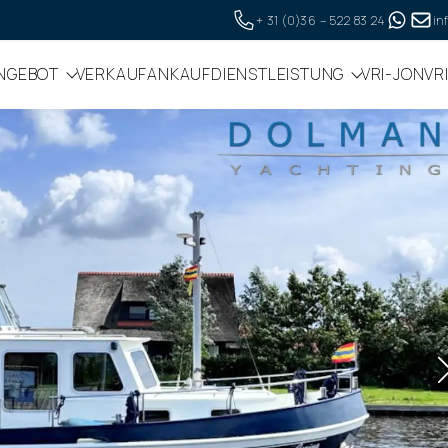
+ 31 (0)36 – 522 83 24
in
NGEBOT
VERKAUF
ANKAUF
DIENSTLEISTUNG
VRI-JON
VR
die Website ordnungsgemäß funktioniert. Lesen Sie me
ken, stimmen Sie dem zu.