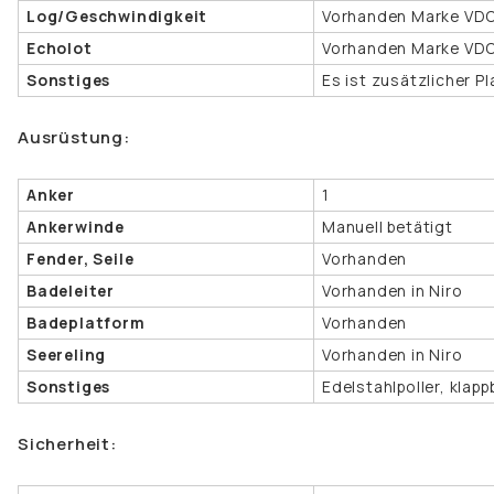
Log/Geschwindigkeit
Vorhanden Marke VD
Echolot
Vorhanden Marke VD
Sonstiges
Es ist zusätzlicher P
Ausrüstung:
Anker
1
Ankerwinde
Manuell betätigt
Fender, Seile
Vorhanden
Badeleiter
Vorhanden in Niro
Badeplatform
Vorhanden
Seereling
Vorhanden in Niro
Sonstiges
Edelstahlpoller, klap
Sicherheit: