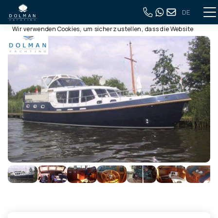
DE
Diese Webseite verwendet Cookies
Zurück zur vollständigen Übersicht
Wir verwenden Cookies, um sicherzustellen, dass die Website
ordnungsgemäß funktioniert. Lesen Sie mehr über unsere
Verwendung von Cookies in unserer
Datenschutzerklärung
.
Indem Sie auf Zulassen klicken, stimmen Sie dem zu.
Ablehnen
Anpassen
Alle zulassen