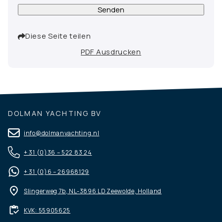
Senden
Diese Seite teilen
PDF Ausdrucken
DOLMAN YACHTING BV
info@dolmanyachting.nl
+ 31 (0)36 – 522 83 24
+ 31 (0)6 – 26968129
Slingerweg 7b, NL-3896 LD Zeewolde, Holland
KVK: 55905625