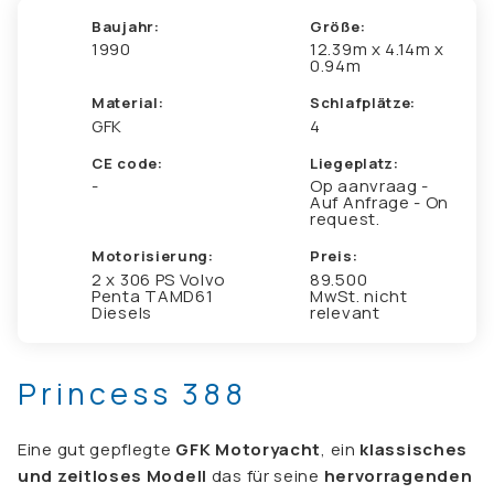
Baujahr:
Größe:
1990
12.39m x 4.14m x
0.94m
Material:
Schlafplätze:
GFK
4
CE code:
Liegeplatz:
-
Op aanvraag -
Auf Anfrage - On
request.
Motorisierung:
Preis:
2 x 306 PS Volvo
89.500
Penta TAMD61
MwSt. nicht
Diesels
relevant
Princess 388
Eine gut gepflegte
GFK
Motoryacht
, ein
klassisches
und zeitloses Modell
das für seine
hervorragenden