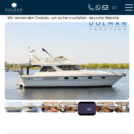
DE
Diese Webseite verwendet Cookies
Zurück zur vollständigen Übersicht
Wir verwenden Cookies, um sicherzustellen, dass die Website
ordnungsgemäß funktioniert. Lesen Sie mehr über unsere
Verwendung von Cookies in unserer
Datenschutzerklärung
.
Indem Sie auf Zulassen klicken, stimmen Sie dem zu.
Ablehnen
Anpassen
Alle zulassen