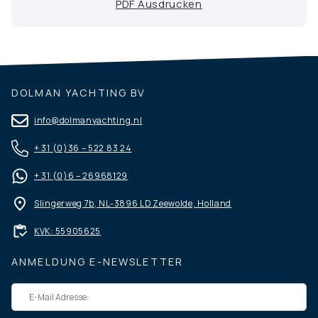
PDF Ausdrucken
DOLMAN YACHTING BV
info@dolmanyachting.nl
+ 31 (0)36 – 522 83 24
+ 31 (0)6 – 26968129
Slingerweg 7b, NL-3896 LD Zeewolde, Holland
KVK: 55905625
ANMELDUNG E-NEWSLETTER