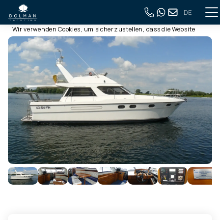
DE
Diese Webseite verwendet Cookies
Zurück zur vollständigen Übersicht
Wir verwenden Cookies, um sicherzustellen, dass die Website
ordnungsgemäß funktioniert. Lesen Sie mehr über unsere
Verwendung von Cookies in unserer
Datenschutzerklärung
.
Indem Sie auf Zulassen klicken, stimmen Sie dem zu.
Ablehnen
Anpassen
Alle zulassen