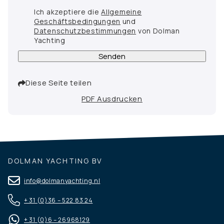
Ich akzeptiere die
Allgemeine
Geschäftsbedingungen
und
Datenschutzbestimmungen
von Dolman
Yachting
Senden
Diese Seite teilen
PDF Ausdrucken
DOLMAN YACHTING BV
info@dolmanyachting.nl
+ 31 (0)36 – 522 83 24
+ 31 (0)6 – 26968129