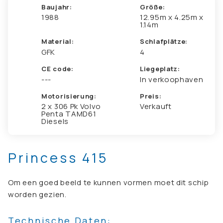
Baujahr:
Größe:
1988
12.95m x 4.25m x
1.14m
Material:
Schlafplätze:
GFK
4
CE code:
Liegeplatz:
---
In verkoophaven
Motorisierung:
Preis:
2 x 306 Pk Volvo
Verkauft
Penta TAMD61
Diesels
Princess 415
Om een goed beeld te kunnen vormen moet dit schip
worden gezien.
Technische Daten: