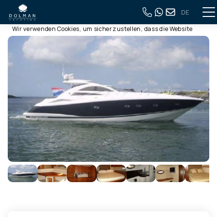
DE
Diese Webseite verwendet Cookies
Zurück zur vollständigen Übersicht
Wir verwenden Cookies, um sicherzustellen, dass die Website
ordnungsgemäß funktioniert. Lesen Sie mehr über unsere
Verwendung von Cookies in unserer
Datenschutzerklärung
.
Indem Sie auf Zulassen klicken, stimmen Sie dem zu.
Ablehnen
Anpassen
Alle zulassen