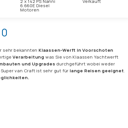
2 x 142 PS Nanni
Verkauft
6.660E Diesel
Motoren
30
r sehr bekannten
Klaassen-Werft in Voorschoten
rtige
Verarbeitung
was Sie von Klaassen Yachtwerft
mbauten und Upgrades
durchgeführt wobei weder
uper van Craft ist sehr gut für
lange Reisen
geeignet
.
glichkeiten.