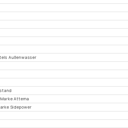
ttels Außenwasser
rstand
S Marke Attema
Marke Sidepower