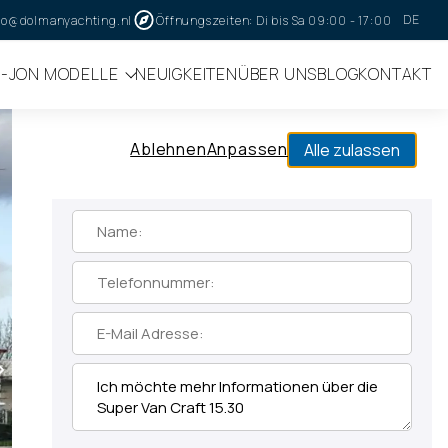
DE
fo@dolmanyachting.nl
Öffnungszeiten: Di bis Sa 09:00 - 17:00
I-JON MODELLE
NEUIGKEITEN
ÜBER UNS
BLOG
KONTAKT
hr über unsere Verwendung von Cookies in unserer
Informationsanfrage
Ablehnen
Anpassen
Alle zulassen
Mehr Informationen zu den Super Van Craft
15.30