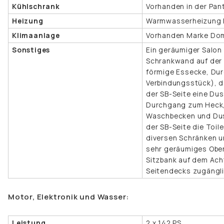
Kühlschrank
Vorhanden in der Pant
Heizung
Warmwasserheizung K
Klimaanlage
Vorhanden Marke Dom
Sonstiges
Ein geräumiger Salon 
Schrankwand auf der 
förmige Essecke, Dur
Verbindungsstück), d
der SB-Seite eine Du
Durchgang zum Heck, 
Waschbecken und Dus
der SB-Seite die Toil
diversen Schränken u
sehr geräumiges Ober
Sitzbank auf dem Ach
Seitendecks zugängli
Motor, Elektronik und Wasser:
Leistung
2 x 142 PS