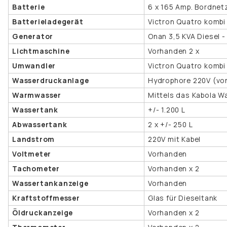
Batterie
6 x 165 Amp. Bordnetz
Batterieladegerät
Victron Quatro kombi
Generator
Onan 3,5 KVA Diesel -
Lichtmaschine
Vorhanden 2 x
Umwandler
Victron Quatro kombi
Wasserdruckanlage
Hydrophore 220V (vo
Warmwasser
Mittels das Kabola 
Wassertank
+/- 1.200 L
Abwassertank
2 x +/- 250 L
Landstrom
220V mit Kabel
Voltmeter
Vorhanden
Tachometer
Vorhanden x 2
Wassertankanzeige
Vorhanden
Kraftstoffmesser
Glas für Dieseltank
Öldruckanzeige
Vorhanden x 2