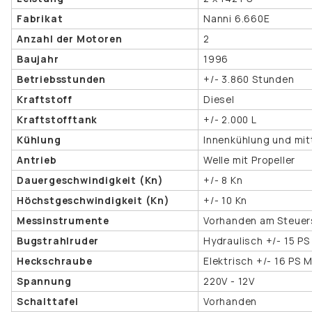
Fabrikat
Nanni 6.660E
Anzahl der Motoren
2
Baujahr
1996
Betriebsstunden
+/- 3.860 Stunden
Kraftstoff
Diesel
Kraftstofftank
+/- 2.000 L
Kühlung
Innenkühlung und mi
Antrieb
Welle mit Propeller
Dauergeschwindigkeit (Kn)
+/- 8 Kn
Höchstgeschwindigkeit (Kn)
+/- 10 Kn
Messinstrumente
Vorhanden am Steue
Bugstrahlruder
Hydraulisch +/- 15 P
Heckschraube
Elektrisch +/- 16 PS 
Spannung
220V - 12V
Schalttafel
Vorhanden