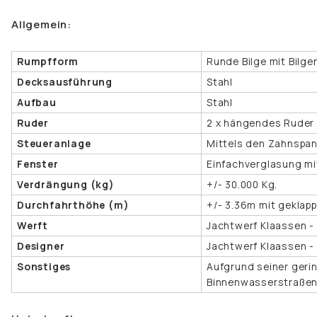
Allgemein:
Rumpfform
Runde Bilge mit Bilge
Decksausführung
Stahl
Aufbau
Stahl
Ruder
2 x hängendes Ruder
Steueranlage
Mittels den Zahnspa
Fenster
Einfachverglasung mi
Verdrängung (kg)
+/- 30.000 Kg.
Durchfahrthöhe (m)
+/- 3.36m mit geklap
Werft
Jachtwerf Klaassen -
Designer
Jachtwerf Klaassen -
Sonstiges
Aufgrund seiner gerin
Binnenwasserstraßen 