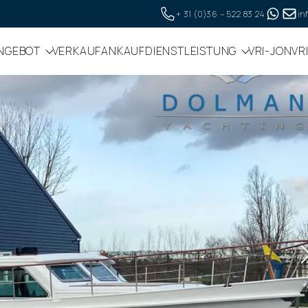
+ 31 (0)36 – 522 83 24
in
NGEBOT
VERKAUF
ANKAUF
DIENSTLEISTUNG
VRI-JON
VR
die Website ordnungsgemäß funktioniert. Lesen Sie me
ken, stimmen Sie dem zu.