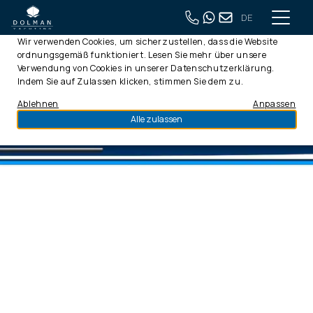
DE
Diese Webseite verwendet Cookies
Wir verwenden Cookies, um sicherzustellen, dass die Website
ordnungsgemäß funktioniert. Lesen Sie mehr über unsere
Verwendung von Cookies in unserer
Datenschutzerklärung
.
Indem Sie auf Zulassen klicken, stimmen Sie dem zu.
Ablehnen
Anpassen
Alle zulassen
Ich akzeptiere die
Allgemeine
Geschäftsbedingungen
und
Datenschutzbestimmungen
von Dolman
Yachting
Senden
Diese Seite teilen