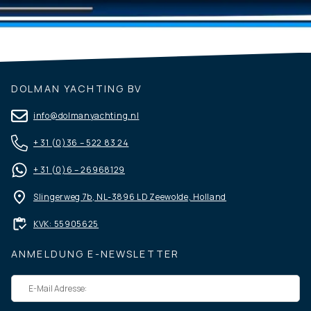
DOLMAN YACHTING BV
info@dolmanyachting.nl
+ 31 (0)36 – 522 83 24
+ 31 (0)6 – 26968129
Slingerweg 7b, NL-3896 LD Zeewolde, Holland
KVK: 55905625
ANMELDUNG E-NEWSLETTER