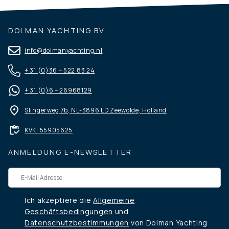
DOLMAN YACHTING BV
info@dolmanyachting.nl
+ 31 (0)36 – 522 83 24
+ 31 (0)6 – 26968129
Slingerweg 7b, NL-3896 LD Zeewolde, Holland
KVK: 55905625
ANMELDUNG E-NEWSLETTER
Ich akzeptiere die
Allgemeine
Geschäftsbedingungen
und
Datenschutzbestimmungen
von Dolman Yachting