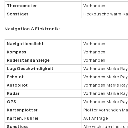
Thermometer
Vorhanden
Sonstiges
Heckdusche warm-ka
Navigation & Elektronik:
Navigationslicht
Vorhanden
Kompass
Vorhanden
Ruderstandanzeige
Vorhanden
Log/Geschwindigkeit
Vorhanden Marke Raym
Echolot
Vorhanden Marke Raym
Autopilot
Vorhanden Marke Ray
Radar
Vorhanden Marke Ray
GPS
Vorhanden Marke Ray
Kartenplotter
Plotter Vorhanden M
Karten, Führer
Auf Anfrage
Sonstiges
Alle wichtigen Instr