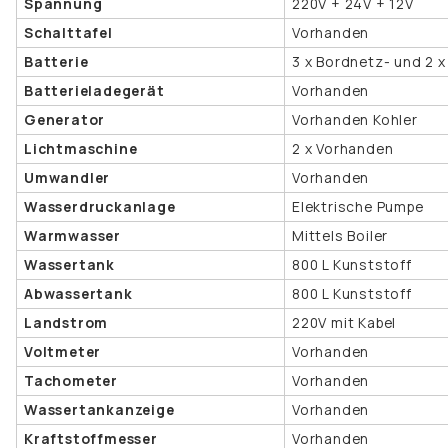
Spannung
220V + 24V + 12V
Schalttafel
Vorhanden
Batterie
3 x Bordnetz- und 2 x
Batterieladegerät
Vorhanden
Generator
Vorhanden Kohler
Lichtmaschine
2 x Vorhanden
Umwandler
Vorhanden
Wasserdruckanlage
Elektrische Pumpe
Warmwasser
Mittels Boiler
Wassertank
800 L Kunststoff
Abwassertank
800 L Kunststoff
Landstrom
220V mit Kabel
Voltmeter
Vorhanden
Tachometer
Vorhanden
Wassertankanzeige
Vorhanden
Kraftstoffmesser
Vorhanden