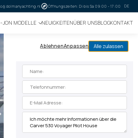
DE
fo@dolmanyachting.nl
Öffnungszeiten: Di bis Sa 09:00 - 17:00
I-JON MODELLE
NEUIGKEITEN
ÜBER UNS
BLOG
KONTAKT
hr über unsere Verwendung von Cookies in unserer
Informationsanfrage
Ablehnen
Anpassen
Alle zulassen
Mehr Informationen zu den Carver 530
Voyager Pilot House