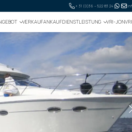
+ 31 (0)36 – 522 83 24
in
NGEBOT
VERKAUF
ANKAUF
DIENSTLEISTUNG
VRI-JON
VR
die Website ordnungsgemäß funktioniert. Lesen Sie me
ken, stimmen Sie dem zu.