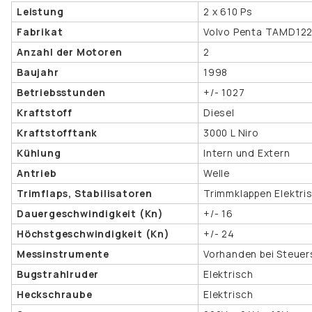
Leistung
2 x 610 Ps
Fabrikat
Volvo Penta TAMD12
Anzahl der Motoren
2
Baujahr
1998
Betriebsstunden
+/- 1027
Kraftstoff
Diesel
Kraftstofftank
3000 L Niro
Kühlung
Intern und Extern
Antrieb
Welle
Trimflaps, Stabilisatoren
Trimmklappen Elektri
Dauergeschwindigkeit (Kn)
+/- 16
Höchstgeschwindigkeit (Kn)
+/- 24
Messinstrumente
Vorhanden bei Steuer
Bugstrahlruder
Elektrisch
Heckschraube
Elektrisch