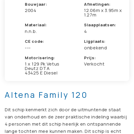
Bouwjaar:
Afmetingen:
2004
12.06m x 3.95m x
1.27m
Materiaal:
Slaapplaatsen:
n.n.b.
4
CE code:
Ligplaats:
---
onbekend
Motorisering:
Prijs:
1 x 129 Pk Vetus
Verkocht
Deutz DTA
43425 E Diesel
Altena Family 120
Dit schip kenmerkt zich door de uitmuntende staat
van onderhoud en de zeer praktische indeling waarbij
4 personen met dit schip heerlijk en ontspannende
lange tochten mee kunnen maken. Dit schip is echt