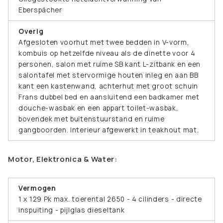
Eberspächer
Overig
Afgesloten voorhut met twee bedden in V-vorm,
kombuis op hetzelfde niveau als de dinette voor 4
personen, salon met ruime SB kant L-zitbank en een
salontafel met stervormige houten inleg en aan BB
kant een kastenwand, achterhut met groot schuin
Frans dubbel bed en aansluitend een badkamer met
douche-wasbak en een appart toilet-wasbak,
bovendek met buitenstuurstand en ruime
gangboorden. Interieur afgewerkt in teakhout mat.
Motor, Elektronica & Water:
Vermogen
1 x 129 Pk max. toerental 2650 - 4 cilinders - directe
inspuiting - pijlglas dieseltank