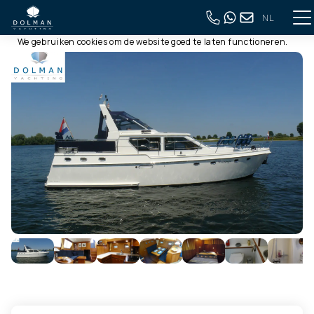
NL
Deze website gebruikt cookies
Terug naar volledig overzicht
We gebruiken cookies om de website goed te laten functioneren.
Meer informatie is beschikbaar in onze
privacyverklaring
. Door
op accepteren te klikken, geef je aan hiermee akkoord te gaan.
Alleen noodzakelijk
Aanpassen
Alles accepteren