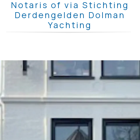
Notaris of via Stichting
Derdengelden Dolman
Yachting
te
boek gesteld
Notariskantoor RijksBredius