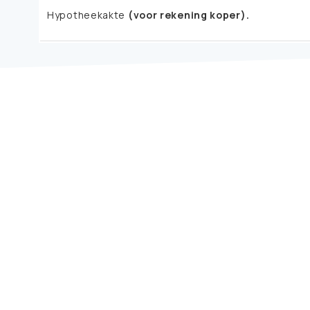
Hypotheekakte
(voor rekening koper).
notariskantoor RijksBredius
info@notarisrb.nl
mr. M.A. Boersen.