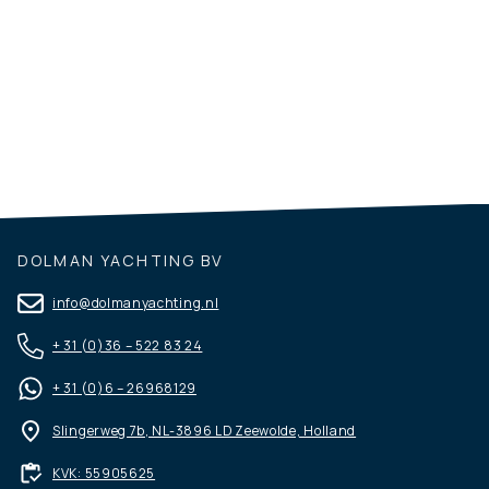
B
20
€ 799.000
€ 695.000
€
DOLMAN YACHTING BV
info@dolmanyachting.nl
+ 31 (0)36 – 522 83 24
+ 31 (0)6 – 26968129
Slingerweg 7b, NL-3896 LD Zeewolde, Holland
KVK: 55905625