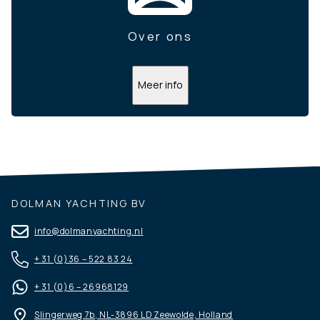
Over ons
Meer info
DOLMAN YACHTING BV
info@dolmanyachting.nl
+ 31 (0)36 – 522 83 24
+ 31 (0)6 – 26968129
Slingerweg 7b, NL-3896 LD Zeewolde, Holland