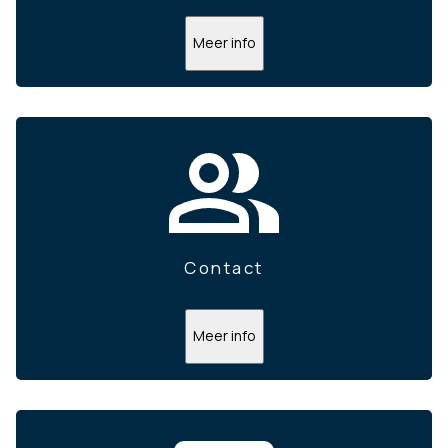
Meer info
Contact
Meer info