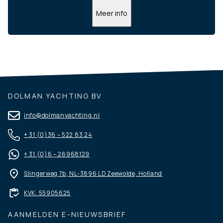
Meer info
DOLMAN YACHTING BV
info@dolmanyachting.nl
+ 31 (0)36 – 522 83 24
+ 31 (0)6 – 26968129
Slingerweg 7b, NL-3896 LD Zeewolde, Holland
KVK: 55905625
AANMELDEN E-NIEUWSBRIEF