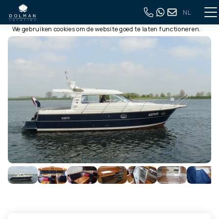
NL
Deze website gebruikt cookies
Terug naar volledig overzicht
We gebruiken cookies om de website goed te laten functioneren.
Meer informatie is beschikbaar in onze
privacyverklaring
. Door
op accepteren te klikken, geef je aan hiermee akkoord te gaan.
Alleen noodzakelijk
Aanpassen
Alles accepteren