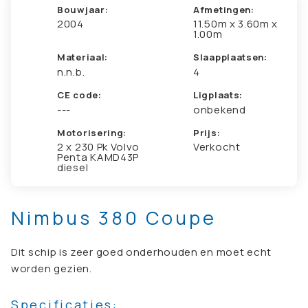
Bouwjaar:
Afmetingen:
2004
11.50m x 3.60m x
1.00m
Materiaal:
Slaapplaatsen:
n.n.b.
4
CE code:
Ligplaats:
---
onbekend
Motorisering:
Prijs:
2 x 230 Pk Volvo
Verkocht
Penta KAMD43P
diesel
Nimbus 380 Coupe
Dit schip is zeer goed onderhouden en moet echt
worden gezien.
Specificaties: