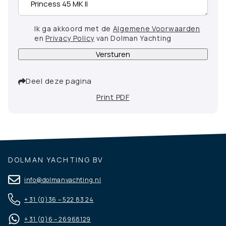
Ik ga akkoord met de
Algemene Voorwaarden
en
Privacy Policy
van Dolman Yachting
Versturen
Deel deze pagina
Print PDF
DOLMAN YACHTING BV
info@dolmanyachting.nl
+ 31 (0)36 – 522 83 24
+ 31 (0)6 – 26968129