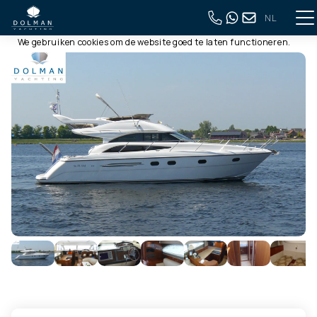
NL
Deze website gebruikt cookies
Terug naar volledig overzicht
We gebruiken cookies om de website goed te laten functioneren.
Meer informatie is beschikbaar in onze
privacyverklaring
. Door
op accepteren te klikken, geef je aan hiermee akkoord te gaan.
Alleen noodzakelijk
Aanpassen
Alles accepteren