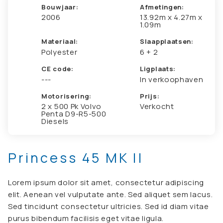
Bouwjaar:
Afmetingen:
2006
13.92m x 4.27m x
1.09m
Materiaal:
Slaapplaatsen:
polyester
6 + 2
CE code:
Ligplaats:
---
In verkoophaven
Motorisering:
Prijs:
2 x 500 Pk Volvo
Verkocht
Penta D9-R5-500
Diesels
Princess 45 MK II
Lorem ipsum dolor sit amet, consectetur adipiscing
elit. Aenean vel vulputate ante. Sed aliquet sem lacus.
Sed tincidunt consectetur ultricies. Sed id diam vitae
purus bibendum facilisis eget vitae ligula.