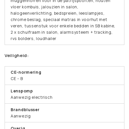
muggenhorren voor in de patrijspoorten, houten
vloer kombuis, jalouzien in salon,
halogeenverlichting, bedspreien, leeslampjes,
chrome beslag, speciaal matras in voorhut met
veren, tussenstuk voor enkele bedden in SB kabine,
2 x schuifraam in salon, alarmsysteem + tracking,
rvs bolders, loudhailer
Veiligheid:
CE-normering
CE - B
Lenspomp
Aanwezig electrisch
Brandblusser
Aanwezig
Overig