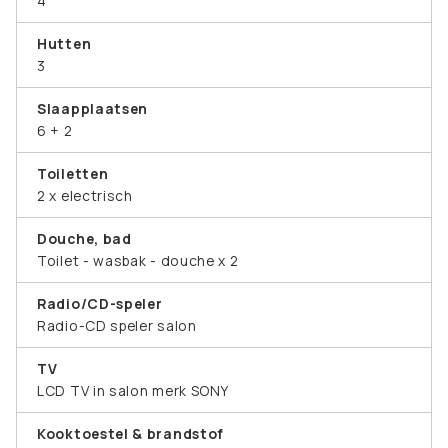
4
Hutten
3
Slaapplaatsen
6 + 2
Toiletten
2 x electrisch
Douche, bad
Toilet - wasbak - douche x 2
Radio/CD-speler
Radio-CD speler salon
TV
LCD TV in salon merk SONY
Kooktoestel & brandstof