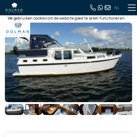
NL
Deze website gebruikt cookies
Terug naar volledig overzicht
We gebruiken cookies om de website goed te laten functioneren.
Meer informatie is beschikbaar in onze
privacyverklaring
. Door
op accepteren te klikken, geef je aan hiermee akkoord te gaan.
Alleen noodzakelijk
Aanpassen
Alles accepteren