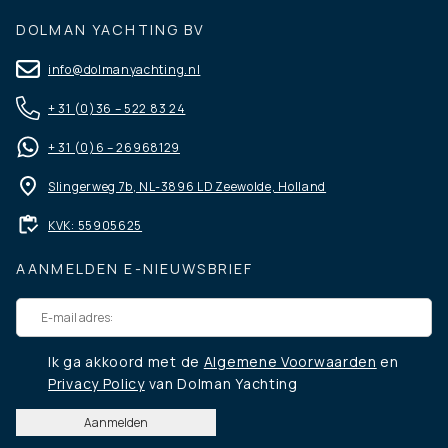
DOLMAN YACHTING BV
info@dolmanyachting.nl
+ 31 (0)36 – 522 83 24
+ 31 (0)6 – 26968129
Slingerweg 7b, NL-3896 LD Zeewolde, Holland
KVK: 55905625
AANMELDEN E-NIEUWSBRIEF
Ik ga akkoord met de
Algemene Voorwaarden
en
Privacy Policy
van Dolman Yachting