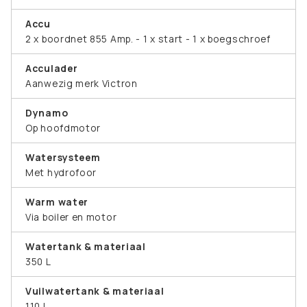
Accu
2 x boordnet 855 Amp. - 1 x start - 1 x boegschroef
Acculader
Aanwezig merk Victron
Dynamo
Op hoofdmotor
Watersysteem
Met hydrofoor
Warm water
Via boiler en motor
Watertank & materiaal
350 L
Vuilwatertank & materiaal
110 L