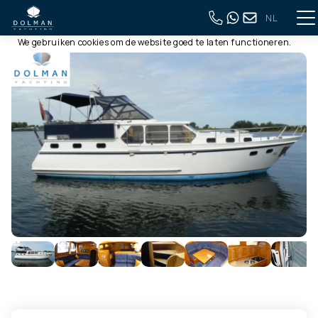
NL
Deze website gebruikt cookies
Terug naar volledig overzicht
We gebruiken cookies om de website goed te laten functioneren.
Meer informatie is beschikbaar in onze
privacyverklaring
. Door
op accepteren te klikken, geef je aan hiermee akkoord te gaan.
Alleen noodzakelijk
Aanpassen
Alles accepteren