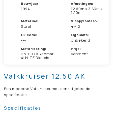
Bouwjaar:
Afmetingen:
1994
12.60m x 3.80m x
1.20m
Materiaal:
Slaapplaatsen:
Staal
4 + 2
CE code:
Ligplaats:
---
onbekend
Motorisering:
Prijs:
2 x 110 Pk Yanmar
Verkocht
4LH-TE Diesels
Valkkruiser 12.50 AK
Een moderne Valkkruiser met een uitgebreide
specificatie
Specificaties: