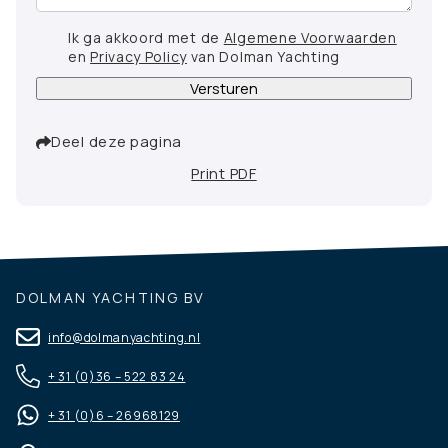
Ik ga akkoord met de
Algemene Voorwaarden
en
Privacy Policy
van Dolman Yachting
Versturen
Deel deze pagina
Print PDF
DOLMAN YACHTING BV
info@dolmanyachting.nl
+ 31 (0)36 – 522 83 24
+ 31 (0)6 – 26968129