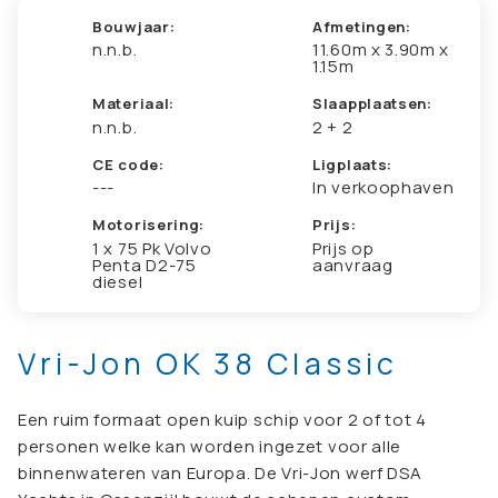
Bouwjaar:
Afmetingen:
n.n.b.
11.60m x 3.90m x
1.15m
Materiaal:
Slaapplaatsen:
n.n.b.
2 + 2
CE code:
Ligplaats:
---
In verkoophaven
Motorisering:
Prijs:
1 x 75 Pk Volvo
Prijs op
Penta D2-75
aanvraag
diesel
Vri-Jon OK 38 Classic
Een ruim formaat open kuip schip voor 2 of tot 4
personen welke kan worden ingezet voor alle
binnenwateren van Europa. De Vri-Jon werf DSA