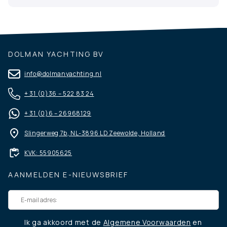
DOLMAN YACHTING BV
info@dolmanyachting.nl
+ 31 (0)36 – 522 83 24
+ 31 (0)6 – 26968129
Slingerweg 7b, NL-3896 LD Zeewolde, Holland
KVK: 55905625
AANMELDEN E-NIEUWSBRIEF
Ik ga akkoord met de
Algemene Voorwaarden
en