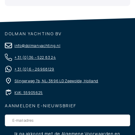
DOLMAN YACHTING BV
info@dolmanyachting.nl
+ 31 (0)36 – 522 83 24
+ 31 (0)6 – 26968129
Slingerweg 7b, NL-3896 LD Zeewolde, Holland
KVK: 55905625
AANMELDEN E-NIEUWSBRIEF
Ik ga akkoord met de
Algemene Voorwaarden
en