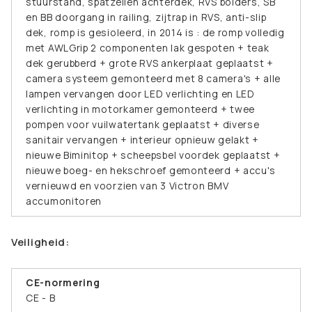
stuurstand, spatzeilen achterdek, RVS bolders, SB
en BB doorgang in railing, zijtrap in RVS, anti-slip
dek, romp is gesioleerd, in 2014 is : de romp volledig
met AWLGrip 2 componenten lak gespoten + teak
dek gerubberd + grote RVS ankerplaat geplaatst +
camera systeem gemonteerd met 8 camera's + alle
lampen vervangen door LED verlichting en LED
verlichting in motorkamer gemonteerd + twee
pompen voor vuilwatertank geplaatst + diverse
sanitair vervangen + interieur opnieuw gelakt +
nieuwe Biminitop + scheepsbel voordek geplaatst +
nieuwe boeg- en hekschroef gemonteerd + accu's
vernieuwd en voorzien van 3 Victron BMV
accumonitoren
Veiligheid:
CE-normering
CE - B