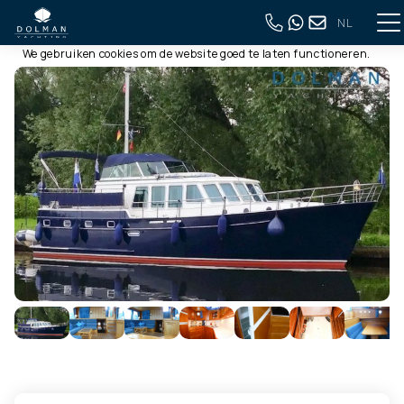
NL
Deze website gebruikt cookies
Terug naar volledig overzicht
We gebruiken cookies om de website goed te laten functioneren.
Meer informatie is beschikbaar in onze
privacyverklaring
. Door
op accepteren te klikken, geef je aan hiermee akkoord te gaan.
Alleen noodzakelijk
Aanpassen
Alles accepteren