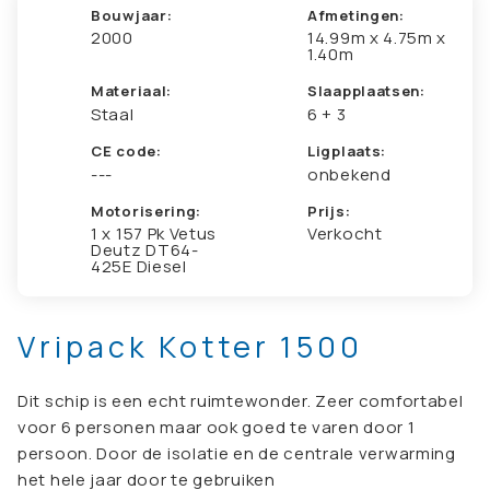
Bouwjaar:
Afmetingen:
2000
14.99m x 4.75m x
1.40m
Materiaal:
Slaapplaatsen:
Staal
6 + 3
CE code:
Ligplaats:
---
onbekend
Motorisering:
Prijs:
1 x 157 Pk Vetus
Verkocht
Deutz DT64-
425E Diesel
Vripack Kotter 1500
Dit schip is een echt ruimtewonder. Zeer comfortabel
voor 6 personen maar ook goed te varen door 1
persoon. Door de isolatie en de centrale verwarming
het hele jaar door te gebruiken