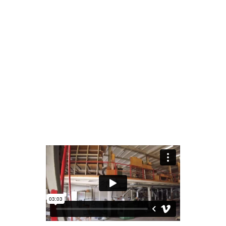
Dek en opbouw materiaal
Waterverplaatsing
Doorvaarthoogte normaal