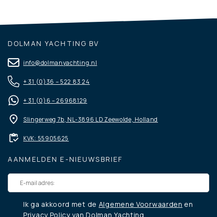
DOLMAN YACHTING BV
info@dolmanyachting.nl
+ 31 (0)36 – 522 83 24
+ 31 (0)6 – 26968129
Slingerweg 7b, NL-3896 LD Zeewolde, Holland
KVK: 55905625
AANMELDEN E-NIEUWSBRIEF
Ik ga akkoord met de
Algemene Voorwaarden
en
Privacy Policy
van Dolman Yachting