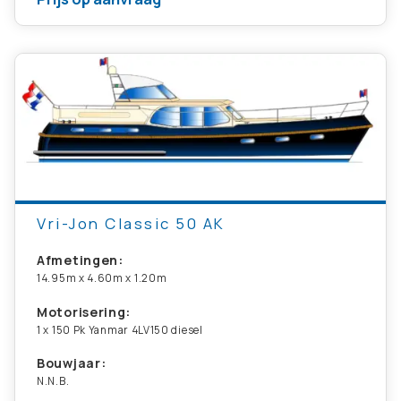
Vri-Jon Classic 50 AK
Afmetingen:
14.95m x 4.60m x 1.20m
Motorisering:
1 x 150 Pk Yanmar 4LV150 diesel
Bouwjaar:
N.N.B.