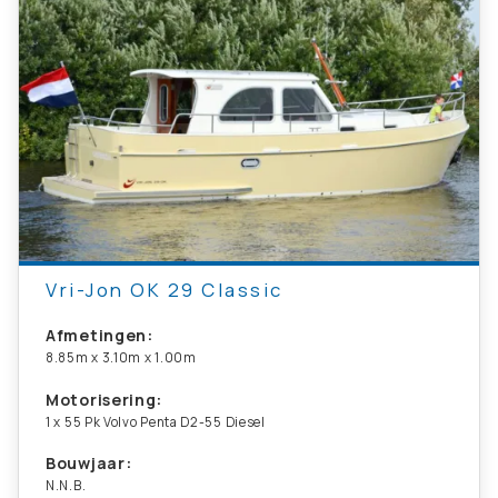
Vri-Jon OK 29 Classic
Afmetingen:
8.85m x 3.10m x 1.00m
Motorisering:
1 x 55 Pk Volvo Penta D2-55 Diesel
Bouwjaar:
N.N.B.