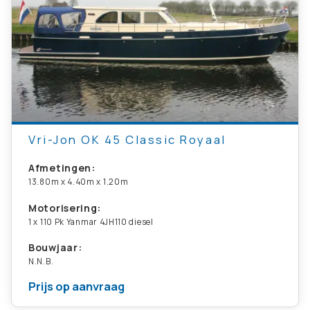
Vri-Jon OK 45 Classic Royaal
Afmetingen:
13.80m x 4.40m x 1.20m
Motorisering:
1 x 110 Pk Yanmar 4JH110 diesel
Bouwjaar:
N.N.B.
Prijs op aanvraag