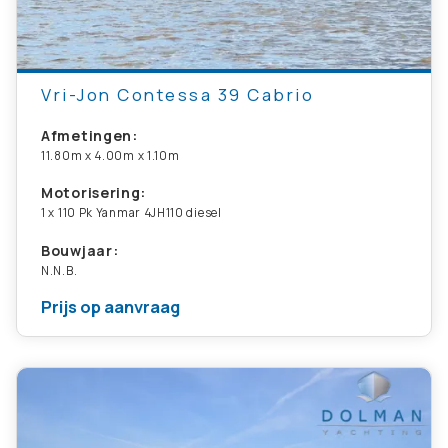
Vri-Jon Contessa 39 Cabrio
Afmetingen:
11.80m x 4.00m x 1.10m
Motorisering:
1 x 110 Pk Yanmar 4JH110 diesel
Bouwjaar:
N.N.B.
Prijs op aanvraag