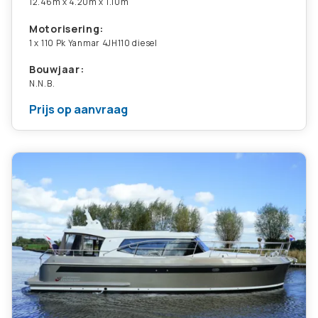
12.46m x 4.20m x 1.10m
Motorisering:
1 x 110 Pk Yanmar 4JH110 diesel
Bouwjaar:
N.N.B.
Prijs op aanvraag