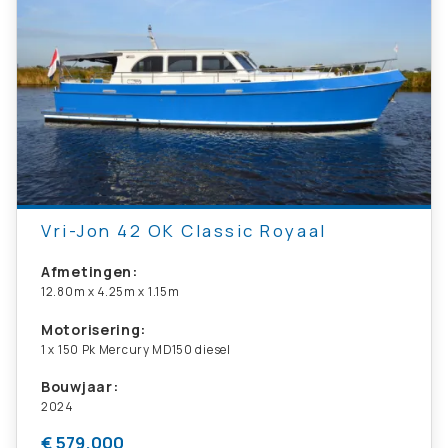
Vri-Jon 42 OK Classic Royaal
Afmetingen:
12.80m x 4.25m x 1.15m
Motorisering:
1 x 150 Pk Mercury MD150 diesel
Bouwjaar:
2024
€ 579.000