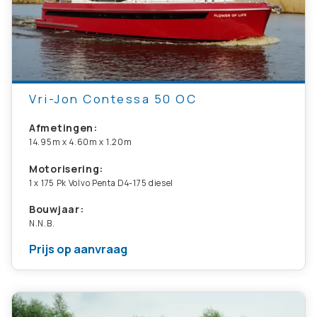
Vri-Jon Contessa 50 OC
Afmetingen:
14.95m x 4.60m x 1.20m
Motorisering:
1 x 175 Pk Volvo Penta D4-175 diesel
Bouwjaar:
N.N.B.
Prijs op aanvraag