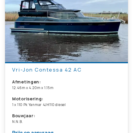
Vri-Jon Contessa 42 AC
Afmetingen:
12.46m x 4.20m x 1.15m
Motorisering:
1 x 110 Pk Yanmar 4JH110 diesel
Bouwjaar:
N.N.B.
Prijs op aanvraag