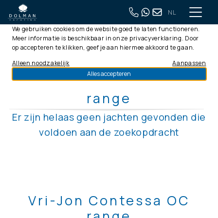
NL
Deze website gebruikt cookies
We gebruiken cookies om de website goed te laten functioneren.
Meer informatie is beschikbaar in onze
privacyverklaring
. Door
op accepteren te klikken, geef je aan hiermee akkoord te gaan.
Alleen noodzakelijk
Aanpassen
Alles accepteren
Vri-Jon Contessa AC
range
Er zijn helaas geen jachten gevonden die
voldoen aan de zoekopdracht
Vri-Jon Contessa OC
range