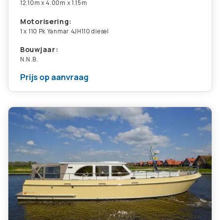
12.10m x 4.00m x 1.15m
Motorisering:
1 x 110 Pk Yanmar 4JH110 diesel
Bouwjaar:
N.N.B.
Prijs op aanvraag