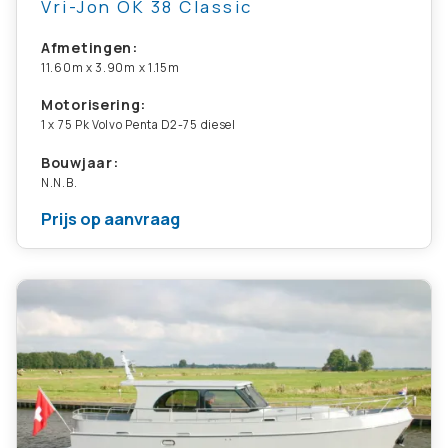
Vri-Jon OK 38 Classic
Afmetingen:
11.60m x 3.90m x 1.15m
Motorisering:
1 x 75 Pk Volvo Penta D2-75 diesel
Bouwjaar:
N.N.B.
Prijs op aanvraag