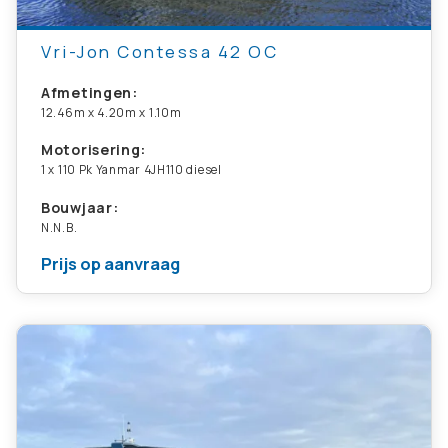
Vri-Jon Contessa 42 OC
Afmetingen:
12.46m x 4.20m x 1.10m
Motorisering:
1 x 110 Pk Yanmar 4JH110 diesel
Bouwjaar:
N.N.B.
Prijs op aanvraag