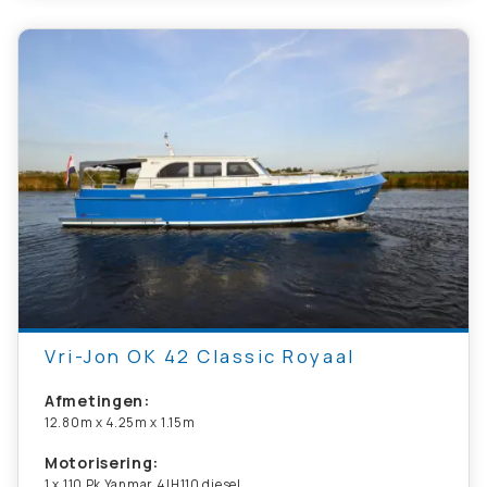
Vri-Jon OK 42 Classic Royaal
Afmetingen:
12.80m x 4.25m x 1.15m
Motorisering:
1 x 110 Pk Yanmar 4JH110 diesel