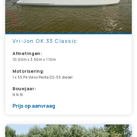
Vri-Jon OK 33 Classic
Afmetingen:
10.00m x 3.50m x 1.10m
Motorisering:
1 x 55 Pk Volvo Penta D2-55 diesel
Bouwjaar:
N.N.B.
Prijs op aanvraag